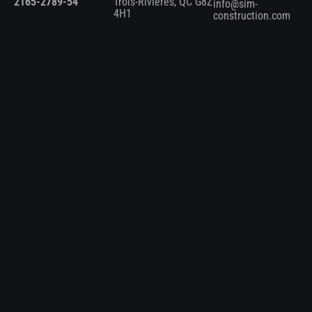
2165-2789-54
Trois-Rivières, QC G8Z
info@sim-
4H1
construction.com